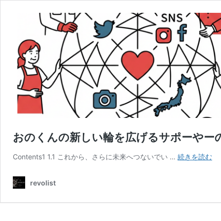
おのくんの新しい輪を広げるサポーやー
お
Contents1 1.1 これから、さらに未来へつないでい …
続きを読む
の
く
revolist
ん
の
新
し