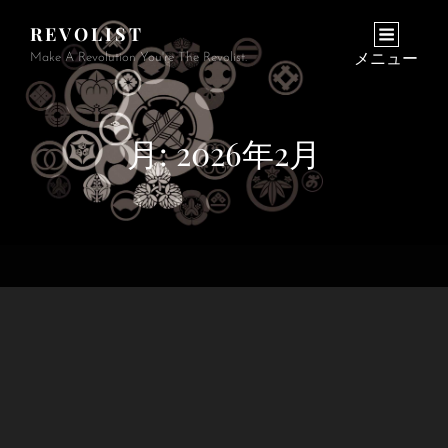
REVOLIST
Make A Revolution You're The Revolist.
メニュー
月:
2026年2月