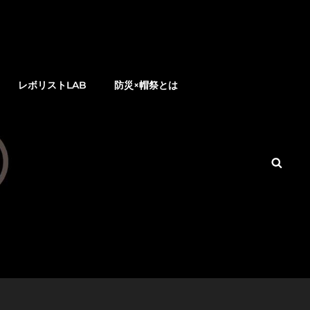
レボリストLAB
防災×帽祭とは
検
索